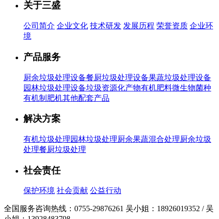
关于三盛
公司简介
企业文化
技术研发
发展历程
荣誉资质
企业环
境
产品服务
厨余垃圾处理设备
餐厨垃圾处理设备
果蔬垃圾处理设备
园林垃圾处理设备
垃圾资源化产物有机肥料
微生物菌种
有机制肥机
其他配套产品
解决方案
有机垃圾处理
园林垃圾处理
厨余果蔬混合处理
厨余垃圾
处理
餐厨垃圾处理
社会责任
保护环境
社会贡献
公益行动
全国服务咨询热线：
0755-29876261
吴小姐：18926019352 / 吴
小姐：13928483798