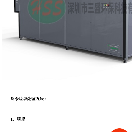
厨余垃圾处理方法：
1、填埋