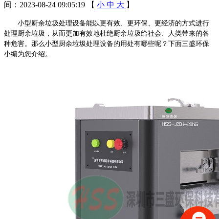
间：2023-08-24 09:05:19
【
小
中
大
】
小型厨余垃圾处理设备能以更
有
效、更环保、更经济的方式进行
处理厨余垃圾，从而更加有效地杜绝厨余垃圾给社会、人类带来的各
种危害。
那么
小型厨余垃圾处理设备的用处有哪些
呢？
下面三盛环保
小编为您介绍
。