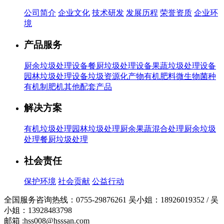
公司简介
企业文化
技术研发
发展历程
荣誉资质
企业环
境
产品服务
厨余垃圾处理设备
餐厨垃圾处理设备
果蔬垃圾处理设备
园林垃圾处理设备
垃圾资源化产物有机肥料
微生物菌种
有机制肥机
其他配套产品
解决方案
有机垃圾处理
园林垃圾处理
厨余果蔬混合处理
厨余垃圾
处理
餐厨垃圾处理
社会责任
保护环境
社会贡献
公益行动
全国服务咨询热线：
0755-29876261
吴小姐：18926019352 / 吴
小姐：13928483798
邮箱 :
hss008@hsssan.com