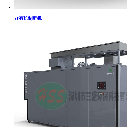
5T有机制肥机
+