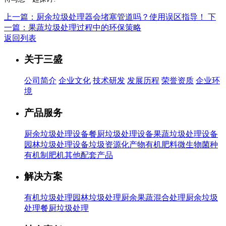
上一篇：厨余垃圾处理器会堵塞管道吗？使用误区指导！
下
一篇：果蔬垃圾处理过程中的环保策略
返回列表
关于三盛
公司简介
企业文化
技术研发
发展历程
荣誉资质
企业环
境
产品服务
厨余垃圾处理设备
餐厨垃圾处理设备
果蔬垃圾处理设备
园林垃圾处理设备
垃圾资源化产物有机肥料
微生物菌种
有机制肥机
其他配套产品
解决方案
有机垃圾处理
园林垃圾处理
厨余果蔬混合处理
厨余垃圾
处理
餐厨垃圾处理