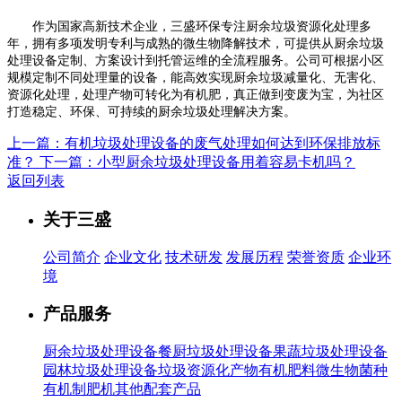
作为国家高新技术企业，三盛环保专注厨余垃圾资源化处理多
年，拥有多项发明专利与成熟的微生物降解技术，可提供从厨余垃圾
处理设备定制、方案设计到托管运维的全流程服务。公司可根据小区
规模定制不同处理量的设备，能高效实现厨余垃圾减量化、无害化、
资源化处理，处理产物可转化为有机肥，真正做到变废为宝，为社区
打造稳定、环保、可持续的厨余垃圾处理解决方案。
上一篇：有机垃圾处理设备的废气处理如何达到环保排放标
准？
下一篇：小型厨余垃圾处理设备用着容易卡机吗？
返回列表
关于三盛
公司简介
企业文化
技术研发
发展历程
荣誉资质
企业环
境
产品服务
厨余垃圾处理设备
餐厨垃圾处理设备
果蔬垃圾处理设备
园林垃圾处理设备
垃圾资源化产物有机肥料
微生物菌种
有机制肥机
其他配套产品