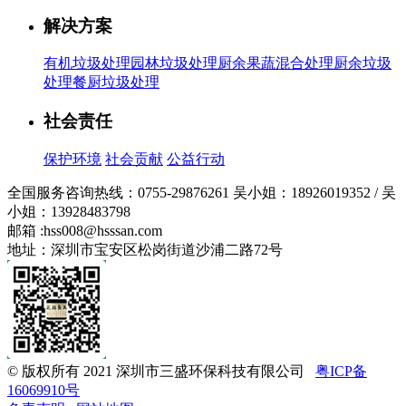
解决方案
有机垃圾处理
园林垃圾处理
厨余果蔬混合处理
厨余垃圾
处理
餐厨垃圾处理
社会责任
保护环境
社会贡献
公益行动
全国服务咨询热线：
0755-29876261
吴小姐：18926019352 / 吴
小姐：13928483798
邮箱 :
hss008@hsssan.com
地址：深圳市宝安区松岗街道沙浦二路72号
© 版权所有 2021 深圳市三盛环保科技有限公司
粤ICP备
16069910号