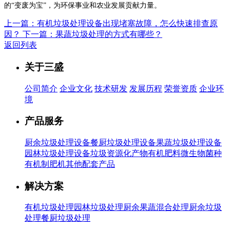
的“变废为宝”，为环保事业和农业发展贡献力量。
上一篇：有机垃圾处理设备出现堵塞故障，怎么快速排查原
因？
下一篇：果蔬垃圾处理的方式有哪些？
返回列表
关于三盛
公司简介
企业文化
技术研发
发展历程
荣誉资质
企业环
境
产品服务
厨余垃圾处理设备
餐厨垃圾处理设备
果蔬垃圾处理设备
园林垃圾处理设备
垃圾资源化产物有机肥料
微生物菌种
有机制肥机
其他配套产品
解决方案
有机垃圾处理
园林垃圾处理
厨余果蔬混合处理
厨余垃圾
处理
餐厨垃圾处理