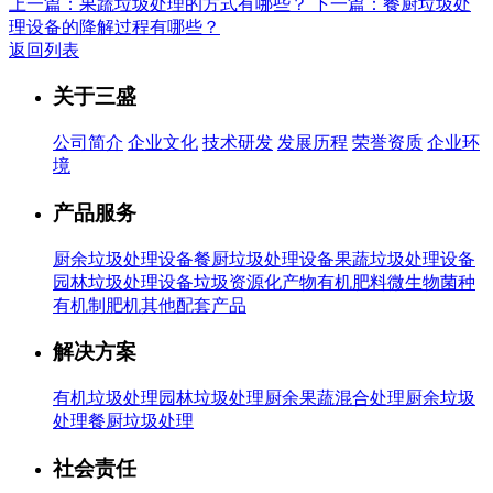
上一篇：果蔬垃圾处理的方式有哪些？
下一篇：餐厨垃圾处
理设备的降解过程有哪些？
返回列表
关于三盛
公司简介
企业文化
技术研发
发展历程
荣誉资质
企业环
境
产品服务
厨余垃圾处理设备
餐厨垃圾处理设备
果蔬垃圾处理设备
园林垃圾处理设备
垃圾资源化产物有机肥料
微生物菌种
有机制肥机
其他配套产品
解决方案
有机垃圾处理
园林垃圾处理
厨余果蔬混合处理
厨余垃圾
处理
餐厨垃圾处理
社会责任