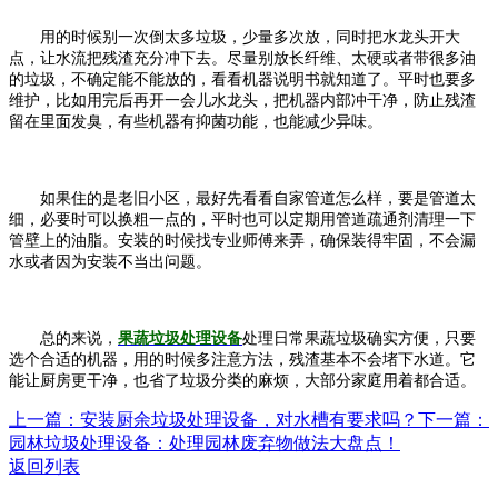
用的时候别一次倒太多垃圾，少量多次放，同时把水龙头开大
点，让水流把残渣充分冲下去。尽量别放长纤维、太硬或者带很多油
的垃圾，不确定能不能放的，看看机器说明书就知道了。平时也要多
维护，比如用完后再开一会儿水龙头，把机器内部冲干净，防止残渣
留在里面发臭，有些机器有抑菌功能，也能减少异味。
如果住的是老旧小区，最好先看看自家管道怎么样，要是管道太
细，必要时可以换粗一点的，平时也可以定期用管道疏通剂清理一下
管壁上的油脂。安装的时候找专业师傅来弄，确保装得牢固，不会漏
水或者因为安装不当出问题。
总的来说，
果蔬垃圾处理设备
处理日常果蔬垃圾确实方便，只要
选个合适的机器，用的时候多注意方法，残渣基本不会堵下水道。它
能让厨房更干净，也省了垃圾分类的麻烦，大部分家庭用着都合适。
上一篇：安装厨余垃圾处理设备，对水槽有要求吗？​
下一篇：
园林垃圾处理设备：处理园林废弃物做法大盘点！
返回列表