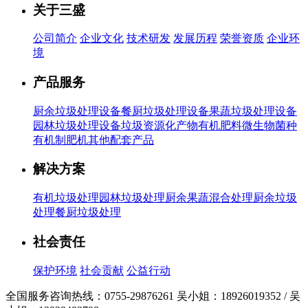
关于三盛
公司简介
企业文化
技术研发
发展历程
荣誉资质
企业环
境
产品服务
厨余垃圾处理设备
餐厨垃圾处理设备
果蔬垃圾处理设备
园林垃圾处理设备
垃圾资源化产物有机肥料
微生物菌种
有机制肥机
其他配套产品
解决方案
有机垃圾处理
园林垃圾处理
厨余果蔬混合处理
厨余垃圾
处理
餐厨垃圾处理
社会责任
保护环境
社会贡献
公益行动
全国服务咨询热线：
0755-29876261
吴小姐：18926019352 / 吴