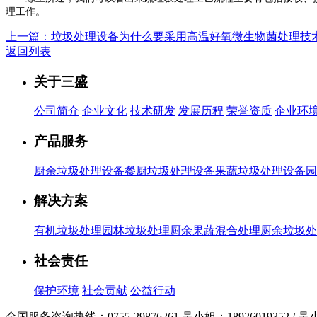
理工作。
上一篇：垃圾处理设备为什么要采用高温好氧微生物菌处理技
返回列表
关于三盛
公司简介
企业文化
技术研发
发展历程
荣誉资质
企业环
产品服务
厨余垃圾处理设备
餐厨垃圾处理设备
果蔬垃圾处理设备
园
解决方案
有机垃圾处理
园林垃圾处理
厨余果蔬混合处理
厨余垃圾处
社会责任
保护环境
社会贡献
公益行动
全国服务咨询热线：
0755-29876261
吴小姐：18926019352 / 吴