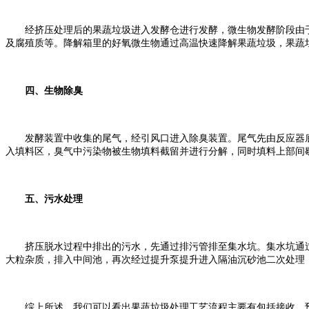
经挤压处理后的果蔬垃圾进入发酵仓进行发酵，微生物发酵阶段由于
及腐殖质等。降解箱里的好氧微生物通过高温快速降解果蔬垃圾，果蔬
四、生物除臭
发酵装置中收集的尾气，经引风口进入除臭装置。尾气先由反应器底
入填料区，臭气中污染物被生物填料截留并进行分解，同时填料上部间
五、污水处理
挤压脱水过程中排出的污水，先通过排污管排至集水坑。集水坑通过
大粒杂质，排入中间池，再次经过提升泵提升进入隔油沉砂池二次处理
综上所述，我们可以看出果蔬垃圾处理工艺流程主要有包括接收、预