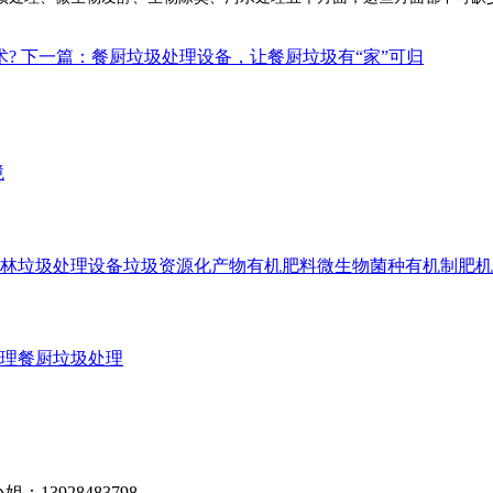
术?
下一篇：餐厨垃圾处理设备，让餐厨垃圾有“家”可归
境
林垃圾处理设备
垃圾资源化产物有机肥料
微生物菌种
有机制肥机
理
餐厨垃圾处理
小姐：13928483798