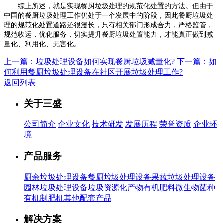
综上所述，就是实现餐厨垃圾处理的规范化处置的方法。但由于
中国的餐厨垃圾处理工作仍处于一个发展中的阶段，因此餐厨垃圾处
理的规范化处置道路还很漫长，只有相关部门形成合力，严格监管，
规范收运，优化服务，切实提升餐厨垃圾处置能力，才能真正做到减
量化、利用化、无害化。
上一篇：垃圾处理设备如何实现餐厨垃圾减量化?
下一篇：如
何利用餐厨垃圾处理设备在社区开展垃圾处理工作?
返回列表
关于三盛
公司简介
企业文化
技术研发
发展历程
荣誉资质
企业环
境
产品服务
厨余垃圾处理设备
餐厨垃圾处理设备
果蔬垃圾处理设备
园林垃圾处理设备
垃圾资源化产物有机肥料
微生物菌种
有机制肥机
其他配套产品
解决方案